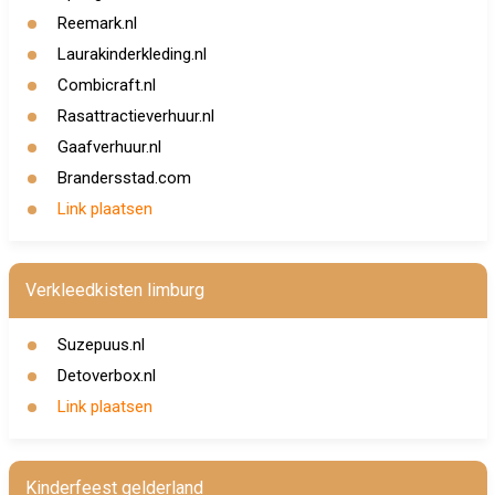
Reemark.nl
Laurakinderkleding.nl
Combicraft.nl
Rasattractieverhuur.nl
Gaafverhuur.nl
Brandersstad.com
Link plaatsen
Verkleedkisten limburg
Suzepuus.nl
Detoverbox.nl
Link plaatsen
Kinderfeest gelderland