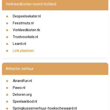
Verkleedkisten noord-holland
Despeelsekater.nl
Feestmuts.nl
Verkleedkisten.tk
Troelvoorkids.nl
Leanti.nl
Link plaatsen
Attractie verhuur
Airandfun.nl
Pawo.nl
Detoren.org
Speelaanbod.nl
Springkussenverhuur-hoekschewaard.nl