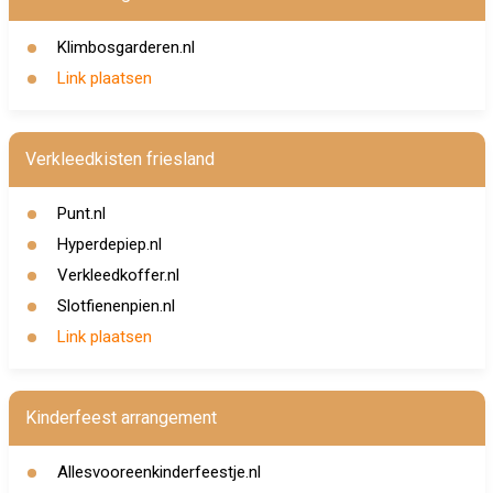
Klimbosgarderen.nl
Link plaatsen
Verkleedkisten friesland
Punt.nl
Hyperdepiep.nl
Verkleedkoffer.nl
Slotfienenpien.nl
Link plaatsen
Kinderfeest arrangement
Allesvooreenkinderfeestje.nl